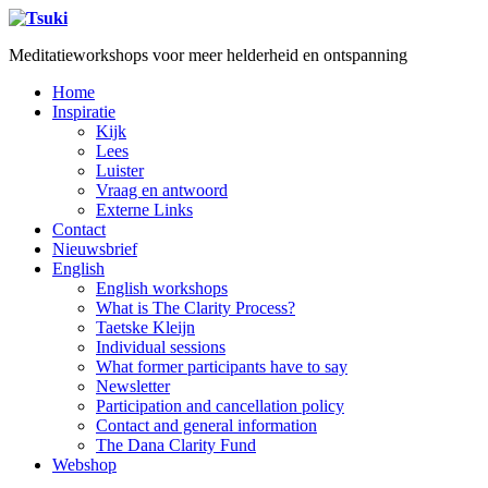
Meditatieworkshops voor meer helderheid en ontspanning
Home
Inspiratie
Kijk
Lees
Luister
Vraag en antwoord
Externe Links
Contact
Nieuwsbrief
English
English workshops
What is The Clarity Process?
Taetske Kleijn
Individual sessions
What former participants have to say
Newsletter
Participation and cancellation policy
Contact and general information
The Dana Clarity Fund
Webshop