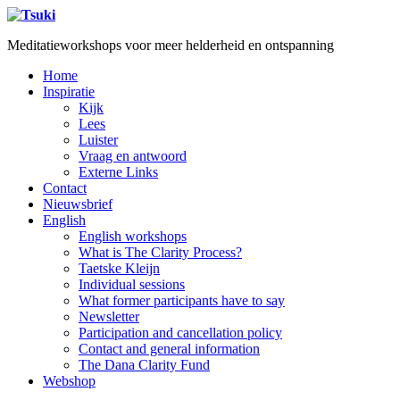
Meditatieworkshops voor meer helderheid en ontspanning
Home
Inspiratie
Kijk
Lees
Luister
Vraag en antwoord
Externe Links
Contact
Nieuwsbrief
English
English workshops
What is The Clarity Process?
Taetske Kleijn
Individual sessions
What former participants have to say
Newsletter
Participation and cancellation policy
Contact and general information
The Dana Clarity Fund
Webshop