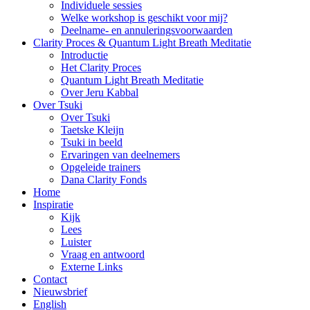
Individuele sessies
Welke workshop is geschikt voor mij?
Deelname- en annuleringsvoorwaarden
Clarity Proces & Quantum Light Breath Meditatie
Introductie
Het Clarity Proces
Quantum Light Breath Meditatie
Over Jeru Kabbal
Over Tsuki
Over Tsuki
Taetske Kleijn
Tsuki in beeld
Ervaringen van deelnemers
Opgeleide trainers
Dana Clarity Fonds
Home
Inspiratie
Kijk
Lees
Luister
Vraag en antwoord
Externe Links
Contact
Nieuwsbrief
English