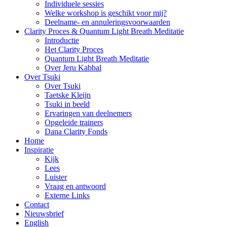
Individuele sessies
Welke workshop is geschikt voor mij?
Deelname- en annuleringsvoorwaarden
Clarity Proces & Quantum Light Breath Meditatie
Introductie
Het Clarity Proces
Quantum Light Breath Meditatie
Over Jeru Kabbal
Over Tsuki
Over Tsuki
Taetske Kleijn
Tsuki in beeld
Ervaringen van deelnemers
Opgeleide trainers
Dana Clarity Fonds
Home
Inspiratie
Kijk
Lees
Luister
Vraag en antwoord
Externe Links
Contact
Nieuwsbrief
English