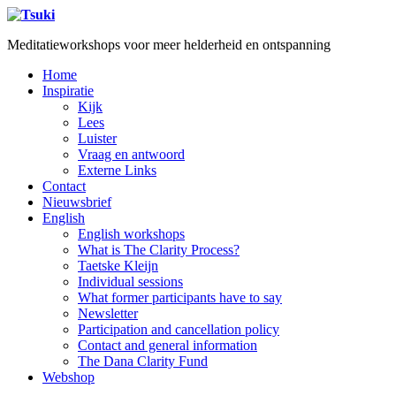
Meditatieworkshops voor meer helderheid en ontspanning
Home
Inspiratie
Kijk
Lees
Luister
Vraag en antwoord
Externe Links
Contact
Nieuwsbrief
English
English workshops
What is The Clarity Process?
Taetske Kleijn
Individual sessions
What former participants have to say
Newsletter
Participation and cancellation policy
Contact and general information
The Dana Clarity Fund
Webshop