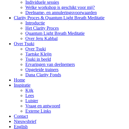
Individuele sessies
Welke workshop is geschikt voor mij?
Deelname- en annuleringsvoorwaarden
Clarity Proces & Quantum Light Breath Meditatie
Introductie
Het Clarity Proces
Quantum Light Breath Meditatie
Over Jeru Kabbal
Over Tsuki
Over Tsuki
Taetske Kleijn
Tsuki in beeld
Ervaringen van deelnemers
Opgeleide trainers
Dana Clarity Fonds
Home
Inspiratie
Kijk
Lees
Luister
Vraag en antwoord
Externe Links
Contact
Nieuwsbrief
English