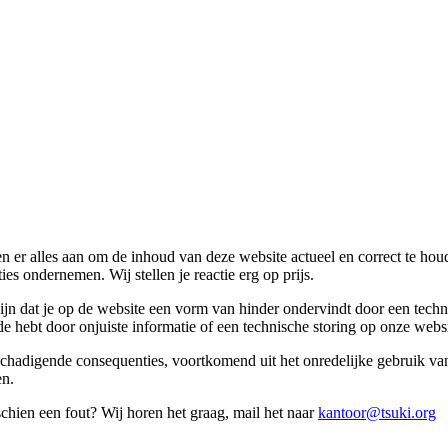
 er alles aan om de inhoud van deze website actueel en correct te houden
s ondernemen. Wij stellen je reactie erg op prijs.
zijn dat je op de website een vorm van hinder ondervindt door een tech
de hebt door onjuiste informatie of een technische storing op onze webs
beschadigende consequenties, voortkomend uit het onredelijke gebruik v
en.
sschien een fout? Wij horen het graag, mail het naar
kantoor@tsuki.org