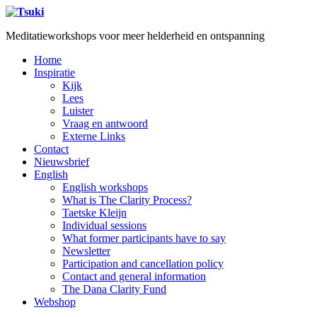
Meditatieworkshops voor meer helderheid en ontspanning
Home
Inspiratie
Kijk
Lees
Luister
Vraag en antwoord
Externe Links
Contact
Nieuwsbrief
English
English workshops
What is The Clarity Process?
Taetske Kleijn
Individual sessions
What former participants have to say
Newsletter
Participation and cancellation policy
Contact and general information
The Dana Clarity Fund
Webshop