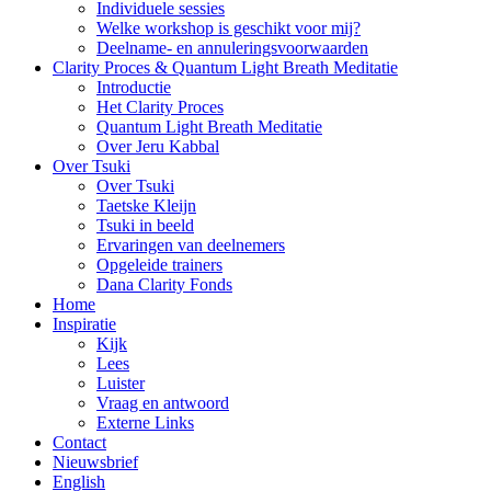
Individuele sessies
Welke workshop is geschikt voor mij?
Deelname- en annuleringsvoorwaarden
Clarity Proces & Quantum Light Breath Meditatie
Introductie
Het Clarity Proces
Quantum Light Breath Meditatie
Over Jeru Kabbal
Over Tsuki
Over Tsuki
Taetske Kleijn
Tsuki in beeld
Ervaringen van deelnemers
Opgeleide trainers
Dana Clarity Fonds
Home
Inspiratie
Kijk
Lees
Luister
Vraag en antwoord
Externe Links
Contact
Nieuwsbrief
English