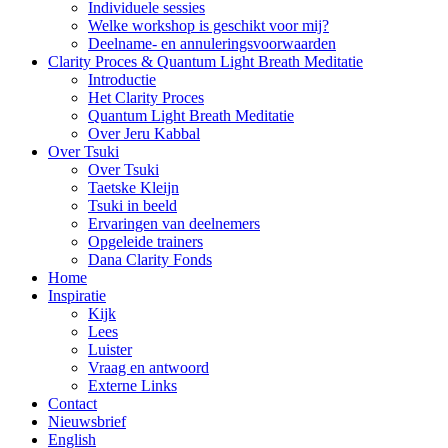
Individuele sessies
Welke workshop is geschikt voor mij?
Deelname- en annuleringsvoorwaarden
Clarity Proces & Quantum Light Breath Meditatie
Introductie
Het Clarity Proces
Quantum Light Breath Meditatie
Over Jeru Kabbal
Over Tsuki
Over Tsuki
Taetske Kleijn
Tsuki in beeld
Ervaringen van deelnemers
Opgeleide trainers
Dana Clarity Fonds
Home
Inspiratie
Kijk
Lees
Luister
Vraag en antwoord
Externe Links
Contact
Nieuwsbrief
English