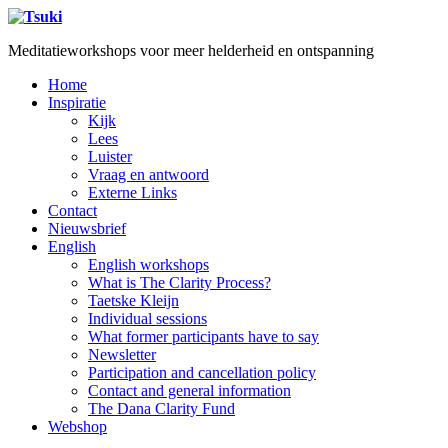
Meditatieworkshops voor meer helderheid en ontspanning
Home
Inspiratie
Kijk
Lees
Luister
Vraag en antwoord
Externe Links
Contact
Nieuwsbrief
English
English workshops
What is The Clarity Process?
Taetske Kleijn
Individual sessions
What former participants have to say
Newsletter
Participation and cancellation policy
Contact and general information
The Dana Clarity Fund
Webshop